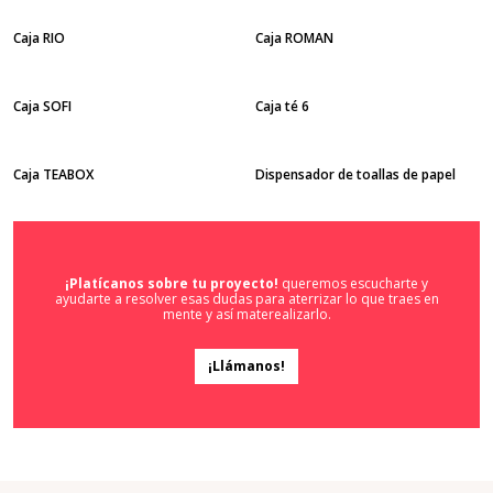
Caja RIO
Caja ROMAN
Caja SOFI
Caja té 6
Caja TEABOX
Dispensador de toallas de papel
¡Platícanos sobre tu proyecto!
queremos escucharte y
ayudarte a resolver esas dudas para aterrizar lo que traes en
mente y así materealizarlo.
¡Llámanos!