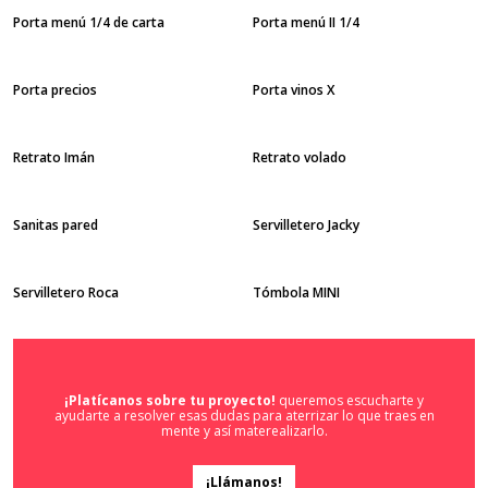
Porta menú 1/4 de carta
Porta menú II 1/4
Porta precios
Porta vinos X
Retrato Imán
Retrato volado
Sanitas pared
Servilletero Jacky
Servilletero Roca
Tómbola MINI
¡Platícanos sobre tu proyecto!
queremos escucharte y
ayudarte a resolver esas dudas para aterrizar lo que traes en
mente y así materealizarlo.
¡Llámanos!