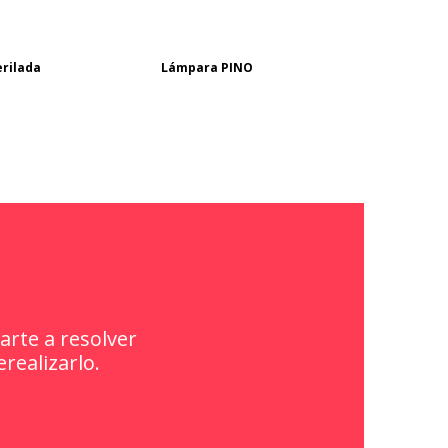
rilada
Lámpara PINO
rte a resolver
realizarlo.