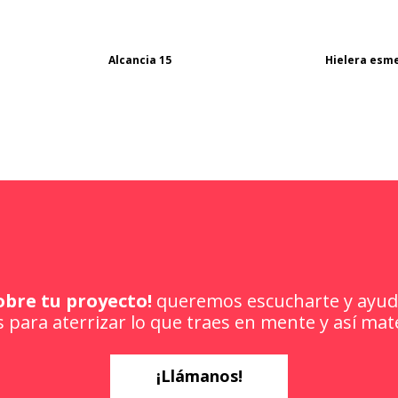
Alcancia 15
Hielera esme
obre tu proyecto!
queremos escucharte y ayuda
 para aterrizar lo que traes en mente y así mate
¡Llámanos!