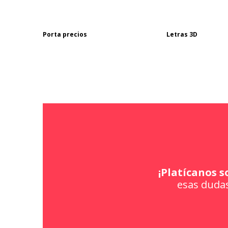
Porta precios
Letras 3D
¡Platícanos s
esas dudas