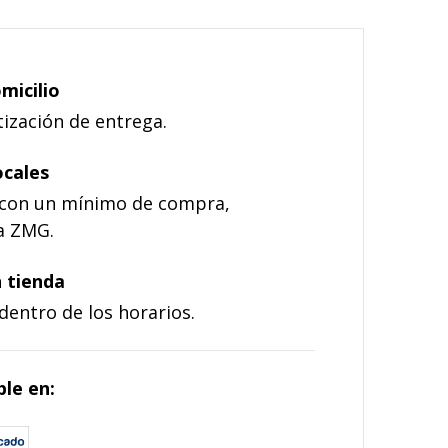
micilio
otización de entrega.
ocales
 con un mínimo de compra,
a ZMG.
 tienda
dentro de los horarios.
le en: