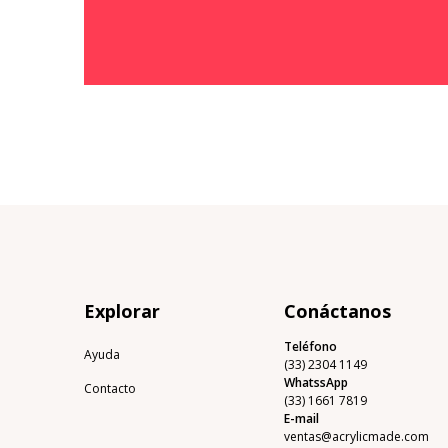
Explorar
Conáctanos
Teléfono
Ayuda
(33) 2304 1149
WhatssApp
Contacto
(33) 1661 7819
E-mail
ventas@acrylicmade.com