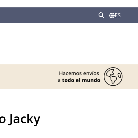
ES
ro Jacky