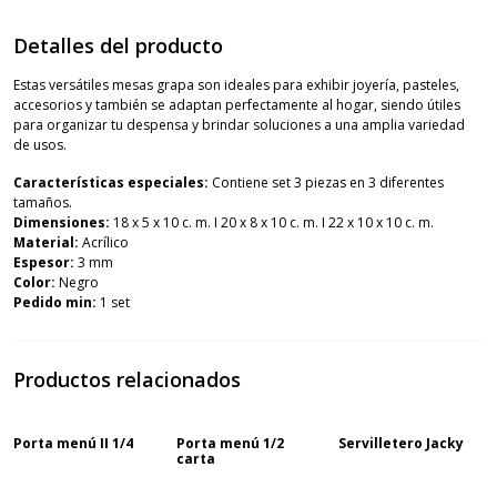
Detalles del producto
Estas versátiles mesas grapa son ideales para exhibir joyería, pasteles,
accesorios y también se adaptan perfectamente al hogar, siendo útiles
para organizar tu despensa y brindar soluciones a una amplia variedad
de usos.
Características especiales:
Contiene set 3 piezas en 3 diferentes
tamaños.
Dimensiones:
18 x 5 x 10 c. m. I 20 x 8 x 10 c. m. I 22 x 10 x 10 c. m.
Material:
Acrílico
Espesor:
3 mm
Color:
Negro
Pedido min:
1 set
Productos relacionados
Porta menú II 1/4
Porta menú 1/2
Servilletero Jacky
carta