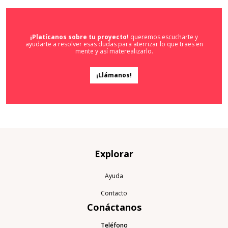
¡Platícanos sobre tu proyecto!
queremos escucharte y
ayudarte a resolver esas dudas para aterrizar lo que traes en
mente y así materealizarlo.
¡Llámanos!
Explorar
Ayuda
Contacto
Conáctanos
Teléfono