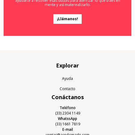
ayudarte a resolver esas dudas para aterrizar lo que traes en
mente y así materealizarlo.
¡Llámanos!
Explorar
Ayuda
Contacto
Conáctanos
Teléfono
(33) 2304 1149
WhatssApp
(33) 1661 7819
E-mail
ventas@acrylicmade.com